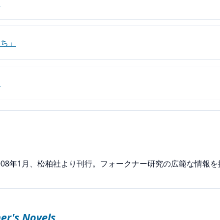
」
たち」
」
008年1月、松柏社より刊行。フォークナー研究の広範な情報を
er's Novels