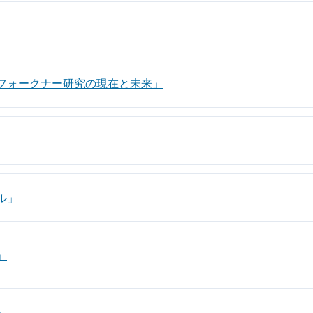
「フォークナー研究の現在と未来」
ル」
」
」