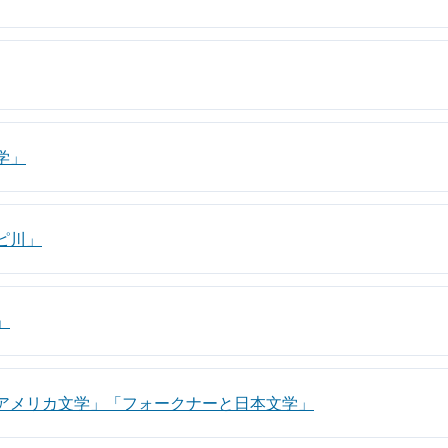
学」
ピ川」
」
系アメリカ文学」「フォークナーと日本文学」